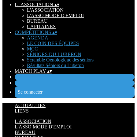
L ' ASSOCIATION
▴
▾
L'ASSOCIATION
L'ASSO MODE D'EMPLOI
BUREAU
CAPITAINES
COMPÉTITIONS
▴
▾
AGENDA
LE COIN DES ÉQUIPES
MCC
SÉNIORS DU LUBERON
Scramble Oenologique des séniors
Résultats Séniors du Luberon
MATCH PLAY
▴
▾
Se connecter
ACTUALITÉS
LIENS
L'ASSOCIATION
L'ASSO MODE D'EMPLOI
BUREAU