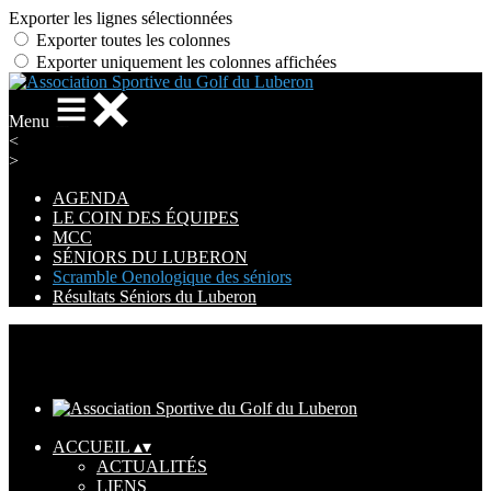
Exporter les lignes sélectionnées
Exporter toutes les colonnes
Exporter uniquement les colonnes affichées
Menu
<
>
AGENDA
LE COIN DES ÉQUIPES
MCC
SÉNIORS DU LUBERON
Scramble Oenologique des séniors
Résultats Séniors du Luberon
Ajoutez un logo, un bouton, des réseaux sociaux
Cliquez pour éditer
ACCUEIL
▴
▾
ACTUALITÉS
LIENS