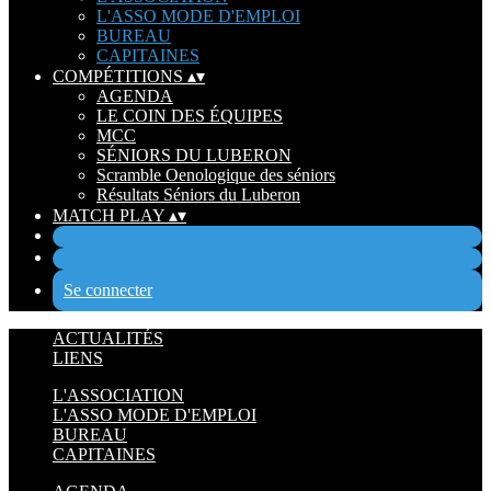
L'ASSO MODE D'EMPLOI
BUREAU
CAPITAINES
COMPÉTITIONS
▴
▾
AGENDA
LE COIN DES ÉQUIPES
MCC
SÉNIORS DU LUBERON
Scramble Oenologique des séniors
Résultats Séniors du Luberon
MATCH PLAY
▴
▾
Se connecter
ACTUALITÉS
LIENS
L'ASSOCIATION
L'ASSO MODE D'EMPLOI
BUREAU
CAPITAINES