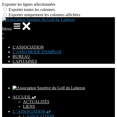
Exporter les lignes sélectionnées
Exporter toutes les colonnes
Exporter uniquement les colonnes affichées
Menu
<
>
L'ASSOCIATION
L'ASSO MODE D'EMPLOI
BUREAU
CAPITAINES
Ajoutez un logo, un bouton, des réseaux sociaux
Cliquez pour éditer
ACCUEIL
▴
▾
ACTUALITÉS
LIENS
L ' ASSOCIATION
▴
▾
L'ASSOCIATION