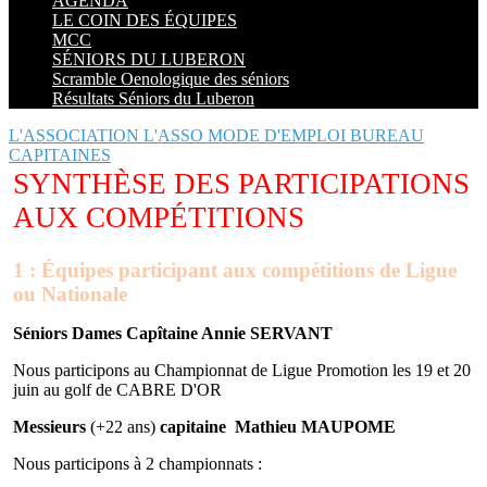
AGENDA
LE COIN DES ÉQUIPES
MCC
SÉNIORS DU LUBERON
Scramble Oenologique des séniors
Résultats Séniors du Luberon
L'ASSOCIATION
L'ASSO MODE D'EMPLOI
BUREAU
CAPITAINES
SYNTHÈSE DES PARTICIPATIONS
AUX COMPÉTITIONS
1 : Équipes participant aux compétitions de Ligue
ou Nationale
Séniors Dames Capîtaine Annie SERVANT
Nous participons au Championnat de Ligue Promotion les 19 et 20
juin au golf de CABRE D'OR
Messieurs
(+22 ans)
capitaine Mathieu MAUPOME
Nous participons à 2 championnats :