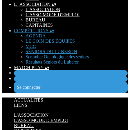
L ' ASSOCIATION
▴
▾
L'ASSOCIATION
L'ASSO MODE D'EMPLOI
BUREAU
CAPITAINES
COMPÉTITIONS
▴
▾
AGENDA
LE COIN DES ÉQUIPES
MCC
SÉNIORS DU LUBERON
Scramble Oenologique des séniors
Résultats Séniors du Luberon
MATCH PLAY
▴
▾
Se connecter
ACTUALITÉS
LIENS
L'ASSOCIATION
L'ASSO MODE D'EMPLOI
BUREAU