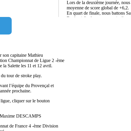
Lors de la deuxième journée, nous
moyenne de score global de +6,2.
En quart de finale, nous battons S
En demi-finale, nous nous inclinon
 son capitaine Mathieu
tion Championnat de Ligue 2 -ème
la Salette les 11 et 12 avril.
 du tour de stroke play.
evant l’équipe du Provençal et
’année prochaine.
a ligue, cliquer sur le bouton
4) de Maxime DESCAMPS
onnat de France 4 -ème Division