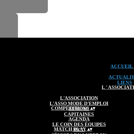
ACCUEIL
ACTUALI
LIENS
L ' ASSOCIA
L'ASSOCIATION
L'ASSO MODE D'EMPLOI
COMPÉTITIONS
▴
▾
BUREAU
CAPITAINES
AGENDA
LE COIN DES ÉQUIPES
MATCH PLAY
▴
▾
MCC