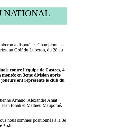
U NATIONAL
.
Luberon a disputé les Championnats
ories, au Golf du Luberon, du 28 au
inale contre l’équipe de Castres, 4
 la montée en 3eme division après
 joueurs ont représenté le club du
Étienne Arnaud, Alexandre Amat
 Etan Ionati et Mathieu Maupomé,
 nous nous sommes positionnés à la 3e
e +5,8.