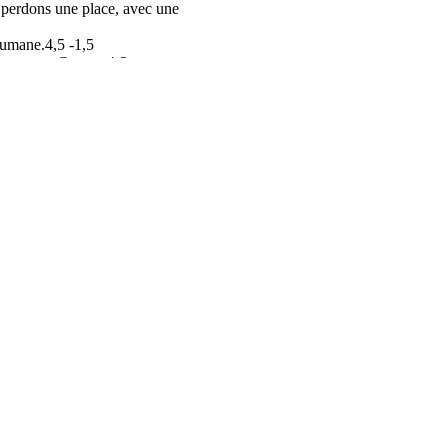
 perdons une place, avec une
aumane.4,5 -1,5
s contre Castres 4-3