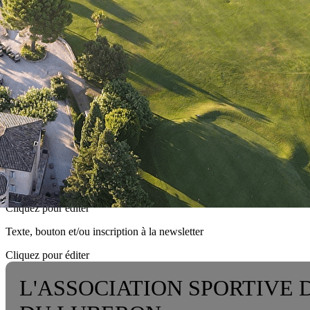
Exporter les lignes sélectionnées
Exporter toutes les colonnes
Exporter uniquement les colonnes affichées
Menu
<
>
ACTUALITÉS
LIENS
?>
Images de la page d'accueil
Cliquez pour éditer
Texte, bouton et/ou inscription à la newsletter
Cliquez pour éditer
L'ASSOCIATION SPORTIVE 